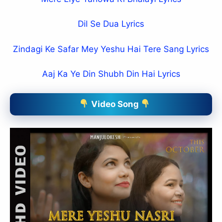
Dil Se Dua Lyrics
Zindagi Ke Safar Mey Yeshu Hai Tere Sang Lyrics
Aaj Ka Ye Din Shubh Din Hai Lyrics
Video Song