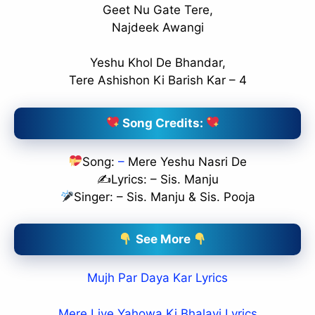
Geet Nu Gate Tere,
Najdeek Awangi
Yeshu Khol De Bhandar,
Tere Ashishon Ki Barish Kar – 4
Song Credits:
Song:
–
Mere Yeshu Nasri De
✍️Lyrics: – Sis. Manju
Singer: – Sis. Manju & Sis. Pooja
See More
Mujh Par Daya Kar Lyrics
Mere Liye Yahowa Ki Bhalayi Lyrics