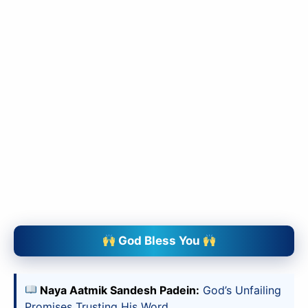
slice - A new bank, for new India
आज ही Slice App डाउनलोड करें और Slice क्रेडिट कार्ड के ज़रिए अपना पहला
UPI पेमेंट करें। पेमेंट करते ही आपको तुरंत ₹500 का कैशबैक मिलेगा!
(रेफरल कोड डालना न भूलें: &AALOK98817)
Install Now
God Bless You
Naya Aatmik Sandesh Padein:
God’s Unfailing
Promises Trusting His Word