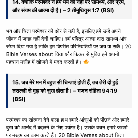
14. क्योंकि परमेश्वर ने हमें भय की नहीं पर सामर्थ्य, और प्रेम,
slice - A new bank, for new India
आज ही Slice App डाउनलोड करें और Slice क्रेडिट कार्ड के ज़रिए अपना पहला
और संयम की आत्मा दी है। – 2 तीमुथियुस 1:7 (BSI)
UPI पेमेंट करें। पेमेंट करते ही आपको तुरंत ₹500 का कैशबैक मिलेगा!
(रेफरल कोड डालना न भूलें: &AALOK98817)
Install Now
भय और चिंता परमेश्वर की ओर से नहीं हैं, इसलिए हमें उन्हें अपने
जीवन में जगह नहीं देनी चाहिए। हमें पवित्र आत्मा द्वारा सामर्थ्य और
संयम दिया गया है ताकि हम विपरीत परिस्थितियों पर जय पा सकें। 20
Bible Verses about चिंता और फिकर से मुक्ति हमें अपनी
पहचान मसीह में खोजने में मदद करती है।
15. जब मेरे मन में बहुत सी चिन्ताएं होती हैं, तब तेरी दी हुई
तसल्ली से मुझ को सुख होता है। – भजन संहिता 94:19
(BSI)
परमेश्वर का सांत्वना देने वाला हाथ हमारे आंसुओं को पोंछने और हमारे
दुख को आनंद में बदलने के लिए पर्याप्त है। उसके वचन हमारे जख्मों
पर मरहम का काम करते हैं। 20 Bible Verses about चिंता