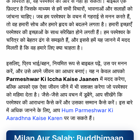
के विपरीत हो, वह परमेश्वर की ओर से नहीं हो सकता। बाइबल एक
slice - A new bank, for new India
फ़िल्टर है जिसके माध्यम से हमें सभी विचारों, भावनाओं और सलाहों को
आज ही Slice App डाउनलोड करें और Slice क्रेडिट कार्ड के ज़रिए अपना पहला
जांचना चाहिए। जब हम परमेश्वर के वचन में गहराई से मनन करते हैं,
UPI पेमेंट करें। पेमेंट करते ही आपको तुरंत ₹500 का कैशबैक मिलेगा!
तो वह हमारी सोच और हमारे हृदय को बदलने लगता है। हमारी इच्छाएँ
(रेफरल कोड डालना न भूलें: &AALOK98817)
परमेश्वर की इच्छाओं के साथ संरेखित होने लगती हैं। हम परमेश्वर के
चरित्र को बेहतर ढंग से समझते हैं, और इससे हमें यह जानने में मदद
Install Now
मिलती है कि वह हमारे लिए क्या चाहता है।
इसलिए, प्रिय भाई/बहन, नियमित रूप से बाइबल पढ़ें, उस पर मनन
करें, और उसे अपने जीवन का आधार बनाएं। यह न केवल आपको
Parmeshwar Ki Iccha Kaise Jaanen
में मदद करेगा,
बल्कि आपको एक ऐसा जीवन जीने में भी सशक्त करेगा जो परमेश्वर
को महिमा देता है। जैसे-जैसे आप वचन में डूबेंगे, आप सीखेंगे कि
परमेश्वर की आराधना कैसे करें और उसका सम्मान कैसे करें। इस बारे
में अधिक जानने के लिए, आप
Hum Parmeshwar Ki
Aaradhna Kaise Karen
पर जा सकते हैं।
Milan Aur Salah: Buddhimaan