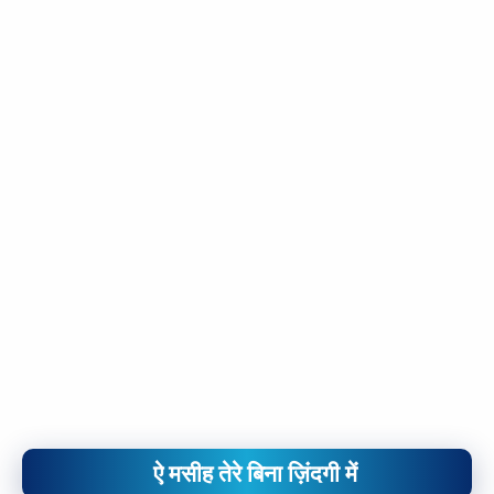
ऐ मसीह तेरे बिना ज़िंदगी में