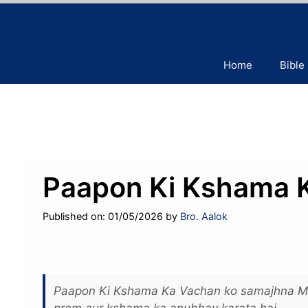
Skip
to
content
Home
Bible
Paapon Ki Kshama 
Published on: 01/05/2026
by
Bro. Aalok
Paapon Ki Kshama Ka Vachan ko samajhna Masi
prem aur kshama ka anubhav karata hai.