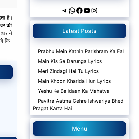
Telegram
WhatsApp
Facebook
YouTube
Instagram
ेता है।
श्वर की
Latest Posts
श्वर ने
ंगे कि
Prabhu Mein Kathin Parishram Ka Fal
Main Kis Se Darunga Lyrics
Meri Zindagi Hai Tu Lyrics
Main Khoon Kharida Hun Lyrics
Yeshu Ke Balidaan Ka Mahatva
Pavitra Aatma Gehre Ishwariya Bhed
Pragat Karta Hai
।
Menu