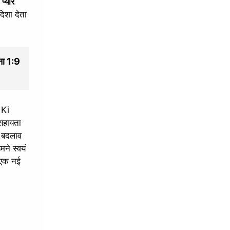
े
प्यारे
िशा देता
्ना 1:9
 Ki
 सहायता
ह बदलाव
हमने स्वयं
न एक नई