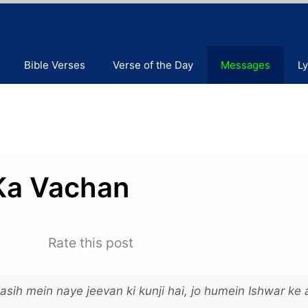
Bible Verses
Verse of the Day
Messages
Ly
Ka Vachan
Rate this post
h mein naye jeevan ki kunji hai, jo humein Ishwar ke 