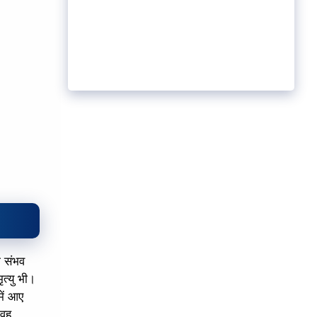
रा संभव
त्यु भी।
में आए
 वह