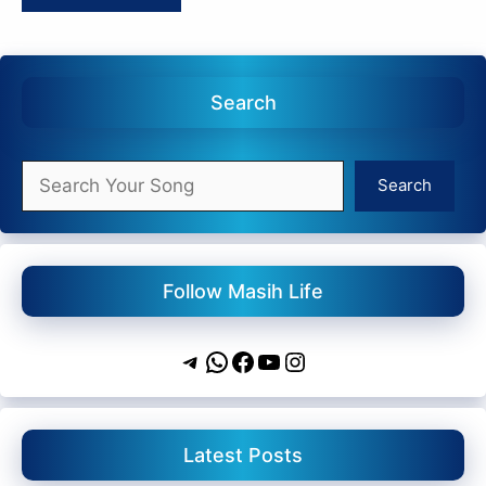
Search
Search
Search
Follow Masih Life
Telegram
WhatsApp
Facebook
YouTube
Instagram
Latest Posts