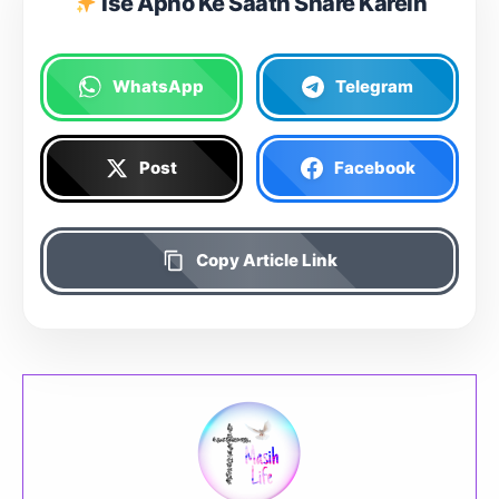
Ise Apno Ke Saath Share Karein
WhatsApp
Telegram
Post
Facebook
Copy Article Link