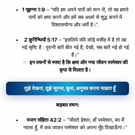
slice - A new bank, for new India
1 यूहन्ना 1:9
– “यदि हम अपने पापों को मान लें, तो वह हमारे
आज ही Slice App डाउनलोड करें और Slice क्रेडिट कार्ड के ज़रिए अपना पहला
पापों को क्षमा करने और हमें सब अधर्म से शुद्ध करने में
UPI पेमेंट करें। पेमेंट करते ही आपको तुरंत ₹500 का कैशबैक मिलेगा!
विश्‍वासयोग्य और धर्मी है।”.
(रेफरल कोड डालना न भूलें: &AALOK98817)
Install Now
2 कुरिन्थियों 5:17
– “इसलिये यदि कोई मसीह में है तो वह
नई सृष्‍टि है : पुरानी बातें बीत गई हैं; देखो, सब बातें नई हो गई
हैं।”
इन वचनों से स्पष्ट है कि क्षमा और नया जीवन परमेश्वर की
कृपा से मिलता है।
तुझे देखना, तुझे सुनना, छूना, अनुभव करना चाहता हूँ
बाइबल वचन:
भजन संहिता 42:2
– “
जीवते ईश्‍वर, हाँ परमेश्‍वर, का मैं
प्यासा हूँ,
मैं कब जाकर परमेश्‍वर को अपना मुँह
दिखाऊँगा।
”