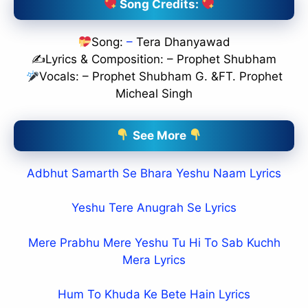
Song Credits:
Song:
–
Tera Dhanyawad
✍️Lyrics & Composition: – Prophet Shubham
Vocals: – Prophet Shubham G. &FT. Prophet
Micheal Singh
See More
Adbhut Samarth Se Bhara Yeshu Naam Lyrics
Yeshu Tere Anugrah Se Lyrics
Mere Prabhu Mere Yeshu Tu Hi To Sab Kuchh
Mera Lyrics
Hum To Khuda Ke Bete Hain Lyrics