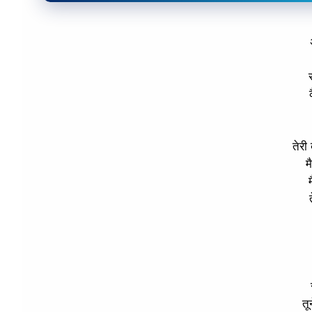
तेरी
म
तू