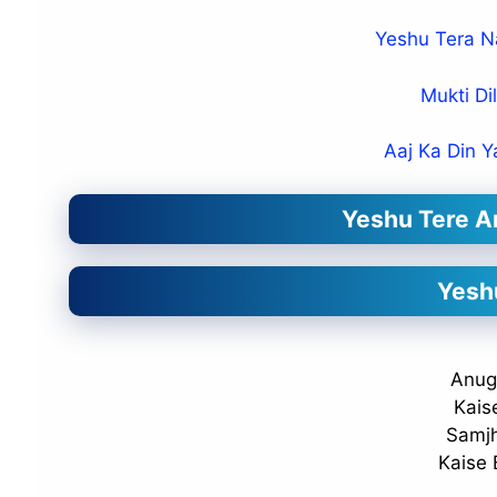
Yeshu Tera N
Mukti Di
Aaj Ka Din Y
Yeshu Tere An
Yesh
Anug
Kais
Samjh
Kaise 