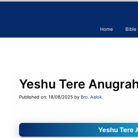
Skip
to
content
Home
Bible
Yeshu Tere Anugrah
Published on: 18/08/2025
by
Bro. Aalok
Yeshu Tere A