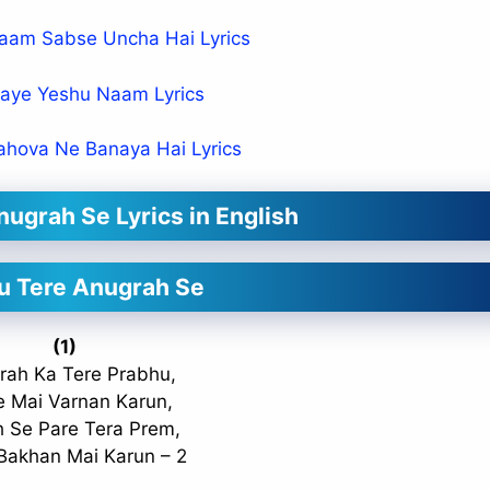
aam Sabse Uncha Hai Lyrics
laye Yeshu Naam Lyrics
ahova Ne Banaya Hai Lyrics
ugrah Se Lyrics in English
u Tere Anugrah Se
(1)
rah Ka Tere Prabhu,
e Mai Varnan Karun,
 Se Pare Tera Prem,
Bakhan Mai Karun – 2