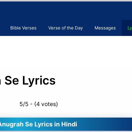
Bible Verses
Verse of the Day
Messages
Ly
 Se Lyrics
5/5 - (4 votes)
nugrah Se Lyrics in Hindi