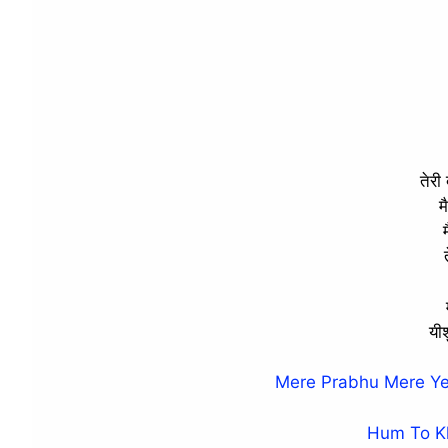
तेरी
म
यीश
Mere Prabhu Mere Ye
Hum To Kh