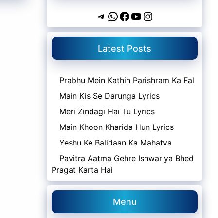
Telegram
WhatsApp
Facebook
YouTube
Instagram
Latest Posts
Prabhu Mein Kathin Parishram Ka Fal
Main Kis Se Darunga Lyrics
Meri Zindagi Hai Tu Lyrics
Main Khoon Kharida Hun Lyrics
Yeshu Ke Balidaan Ka Mahatva
Pavitra Aatma Gehre Ishwariya Bhed
Pragat Karta Hai
Menu