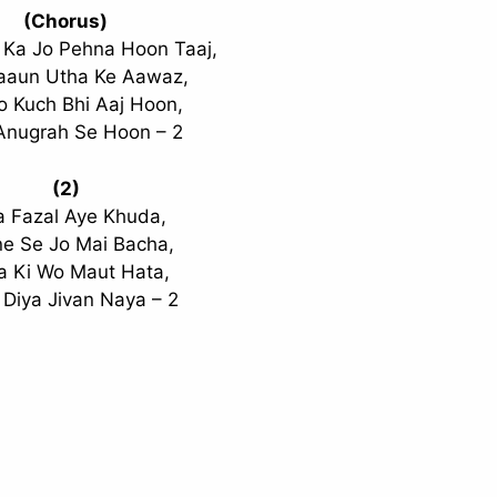
(Chorus)
 Ka Jo Pehna Hoon Taaj,
aaun Utha Ke Aawaz,
o Kuch Bhi Aaj Hoon,
Anugrah Se Hoon – 2
(2)
a Fazal Aye Khuda,
e Se Jo Mai Bacha,
a Ki Wo Maut Hata,
Diya Jivan Naya – 2