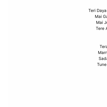
Teri Daya
Mai G
Mai J
Tere 
Ter
Marn
Sad
Tune 