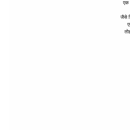
एक 
जैसे
ए
तोह