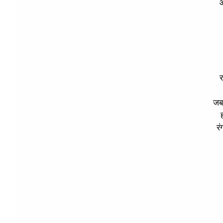
आ
र
जब 
रं