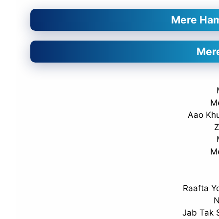
Mere Hams
Mere
M
Aao Khu
Z
M
Raafta Y
N
Jab Tak 