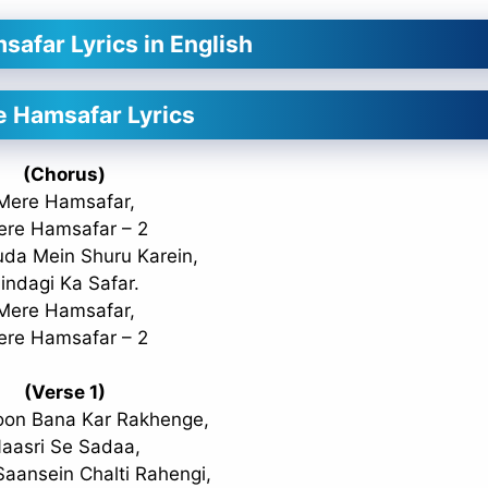
afar Lyrics in English
 Hamsafar Lyrics
(Chorus)
Mere Hamsafar,
ere Hamsafar – 2
da Mein Shuru Karein,
indagi Ka Safar.
Mere Hamsafar,
ere Hamsafar – 2
(Verse 1)
oon Bana Kar Rakhenge,
aasri Se Sadaa,
Saansein Chalti Rahengi,