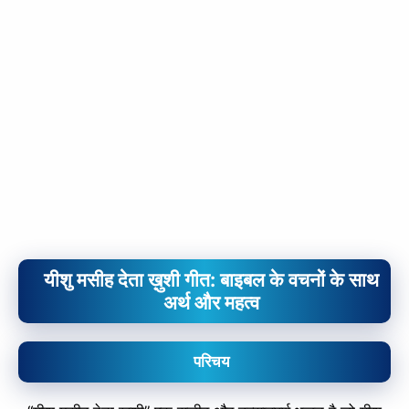
slice - A new bank, for new India
आज ही Slice App डाउनलोड करें और Slice क्रेडिट कार्ड के ज़रिए अपना पहला
UPI पेमेंट करें। पेमेंट करते ही आपको तुरंत ₹500 का कैशबैक मिलेगा!
(रेफरल कोड डालना न भूलें: &AALOK98817)
Install Now
यीशु मसीह देता ख़ुशी गीत: बाइबल के वचनों के साथ
अर्थ और महत्व
परिचय