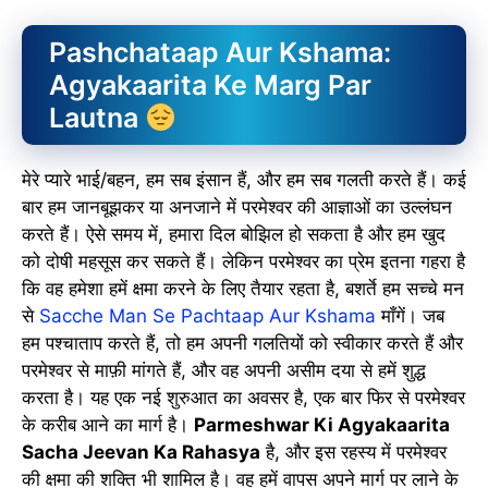
slice - A new bank, for new India
Pashchataap Aur Kshama:
आज ही Slice App डाउनलोड करें और Slice क्रेडिट कार्ड के ज़रिए अपना पहला
UPI पेमेंट करें। पेमेंट करते ही आपको तुरंत ₹500 का कैशबैक मिलेगा!
Agyakaarita Ke Marg Par
(रेफरल कोड डालना न भूलें: &AALOK98817)
Lautna
Install Now
मेरे प्यारे भाई/बहन, हम सब इंसान हैं, और हम सब गलती करते हैं। कई
बार हम जानबूझकर या अनजाने में परमेश्वर की आज्ञाओं का उल्लंघन
करते हैं। ऐसे समय में, हमारा दिल बोझिल हो सकता है और हम खुद
को दोषी महसूस कर सकते हैं। लेकिन परमेश्वर का प्रेम इतना गहरा है
कि वह हमेशा हमें क्षमा करने के लिए तैयार रहता है, बशर्ते हम सच्चे मन
से
Sacche Man Se Pachtaap Aur Kshama
माँगें। जब
हम पश्चाताप करते हैं, तो हम अपनी गलतियों को स्वीकार करते हैं और
परमेश्वर से माफ़ी मांगते हैं, और वह अपनी असीम दया से हमें शुद्ध
करता है। यह एक नई शुरुआत का अवसर है, एक बार फिर से परमेश्वर
के करीब आने का मार्ग है।
Parmeshwar Ki Agyakaarita
Sacha Jeevan Ka Rahasya
है, और इस रहस्य में परमेश्वर
की क्षमा की शक्ति भी शामिल है। वह हमें वापस अपने मार्ग पर लाने के