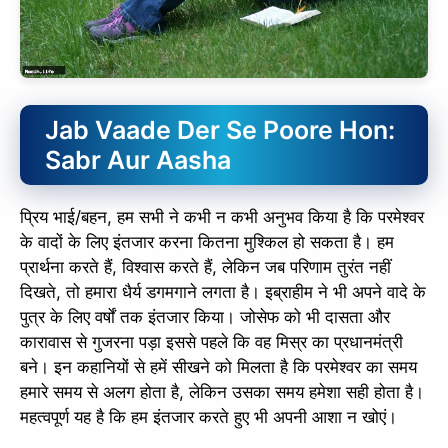
slice - A new bank, for new India
आज ही Slice App डाउनलोड करें और Slice क्रेडिट कार्ड के ज़रिए अपना पहला
UPI पेमेंट करें। पेमेंट करते ही आपको तुरंत ₹500 का कैशबैक मिलेगा!
(रेफरल कोड डालना न भूलें: &AALOK98817)
Jab Vaade Der Se Poore Hon:
Install Now
Sabr Aur Aasha
प्रिय भाई/बहन, हम सभी ने कभी न कभी अनुभव किया है कि परमेश्वर
के वादों के लिए इंतजार करना कितना मुश्किल हो सकता है। हम
प्रार्थना करते हैं, विश्वास करते हैं, लेकिन जब परिणाम तुरंत नहीं
दिखते, तो हमारा धैर्य डगमगाने लगता है। इब्राहीम ने भी अपने वादे के
पुत्र के लिए वर्षों तक इंतजार किया। जोसेफ को भी दासता और
कारावास से गुजरना पड़ा इससे पहले कि वह मिस्र का प्रधानमंत्री
बने। इन कहानियों से हमें सीखने को मिलता है कि परमेश्वर का समय
हमारे समय से अलग होता है, लेकिन उसका समय हमेशा सही होता है।
महत्वपूर्ण यह है कि हम इंतजार करते हुए भी अपनी आशा न खोएं।