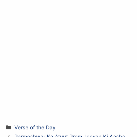
Categories
Verse of the Day
Parmeshwar Ka Atuut Prem Jeevan Ki Aasha