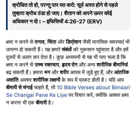
क्रोधित तो हो, परन्तु पाप मत करो: सूर्य अस्त होने से पहले
slice - A new bank, for new India
तुम्हारा क्रोध ठंडा हो जाए। शैतान को अपने ऊपर कोई
आज ही Slice App डाउनलोड करें और Slice क्रेडिट कार्ड के ज़रिए अपना पहला
अधिकार न दो। – इफिसियों 4:26-27 (ERV)
UPI पेमेंट करें। पेमेंट करते ही आपको तुरंत ₹500 का कैशबैक मिलेगा!
(रेफरल कोड डालना न भूलें: &AALOK98817)
Install Now
क्षमा न करने से
तनाव
,
चिंता
और
डिप्रेशन
जैसी मानसिक समस्याएं भी
उत्पन्न हो सकती हैं। यह हमारे
संबंधों
को नुकसान पहुंचाता है और हमें
दूसरों से अलग कर देता है। कुछ अध्ययनों से यह भी पता चला है कि
क्षमा न करने से
उच्च रक्तचाप
,
हृदय रोग
और अन्य
शारीरिक बीमारियां
बढ़ सकती हैं। हमारा
मन
और
शरीर
आपस में जुड़े हुए हैं, और
आंतरिक
अशांति
अक्सर
शारीरिक लक्षणों
के रूप में प्रकट होती है। यदि आप
बीमारी से चंगाई
चाहते हैं, तो
10 Bible Verses about Bimaari
Se Changai Pane Ke Liye
पर विचार करें, क्योंकि अक्सर क्षमा
न करना भी एक
बीमारी
है।