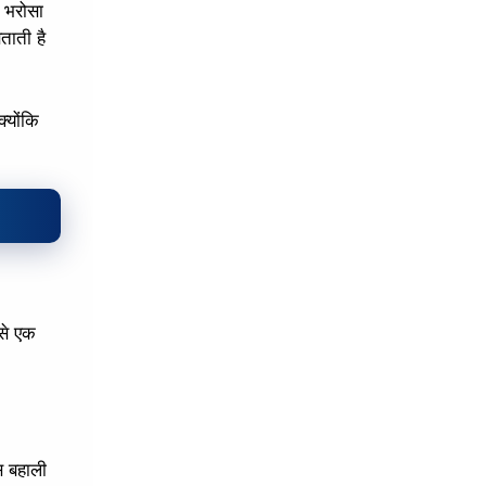
 भरोसा
बताती है
्योंकि
 से एक
स बहाली