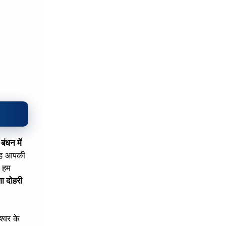
क
बंधन में
 वह आपकी
ब हम
शा दोहरी
श्वर के