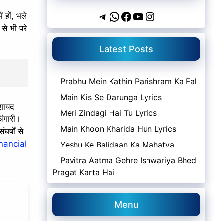
Telegram
WhatsApp
Facebook
YouTube
Instagram
ं हों, भले
से भी परे
Latest Posts
Prabhu Mein Kathin Parishram Ka Fal
Main Kis Se Darunga Lyrics
 शायद
Meri Zindagi Hai Tu Lyrics
िंगारी।
Main Khoon Kharida Hun Lyrics
घर्षों से
nancial
Yeshu Ke Balidaan Ka Mahatva
Pavitra Aatma Gehre Ishwariya Bhed
Pragat Karta Hai
Menu