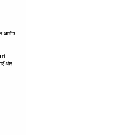
 और आशीष
ri
ाएँ और