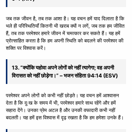
slice - A new bank, for new India
आज ही Slice App डाउनलोड करें और Slice क्रेडिट कार्ड के ज़रिए अपना पहला
जब तक जीवन है, तब तक आशा है। यह वचन हमें याद दिलाता है कि
UPI पेमेंट करें। पेमेंट करते ही आपको तुरंत ₹500 का कैशबैक मिलेगा!
भले ही परिस्थितियाँ कितनी भी खराब क्यों न लगें, जब तक हम जीवित
(रेफरल कोड डालना न भूलें: &AALOK98817)
हैं, तब तक परमेश्वर हमारे जीवन में चमत्कार कर सकते हैं। यह हमें
Install Now
प्रोत्साहित करता है कि हम अपनी स्थिति को बदलने की परमेश्वर की
शक्ति पर विश्वास करें।
13. “क्योंकि यहोवा अपने लोगों को नहीं त्यागेगा; वह अपनी
विरासत को नहीं छोड़ेगा।” – भजन संहिता 94:14 (ESV)
परमेश्वर अपने लोगों को कभी नहीं छोड़ते। यह वचन हमें आश्वासन
देता है कि दुःख के समय में भी, परमेश्वर हमारे साथ रहेंगे और हमें
सहारा देंगे। उनका प्रेम अटल है और उनकी वफादारी कभी नहीं
बदलती। यह हमें इस विश्वास में दृढ़ रखता है कि हम हमेशा उनके हैं।