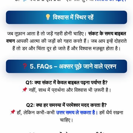
slice - A new bank, for new India
आज ही Slice App डाउनलोड करें और Slice क्रेडिट कार्ड के ज़रिए अपना पहला
विश्वास में स्थिर रहें
UPI पेमेंट करें। पेमेंट करते ही आपको तुरंत ₹500 का कैशबैक मिलेगा!
(रेफरल कोड डालना न भूलें: &AALOK98817)
जब तूफ़ान आता है तो जड़ें गहरी होनी चाहिए।
संकट के समय बाइबल
Install Now
वचन
आपकी आत्मा की जड़ों को गहरा करते हैं। जब आप इन्हें दोहराते
हैं तो डर और चिंता दूर हो जाते हैं और विश्वास मज़बूत होता है।
5. FAQs – अक्सर पूछे जाने वाले प्रश्न
Q1: क्या संकट में केवल बाइबल पढ़ना पर्याप्त है?
नहीं, साथ में प्रार्थना और विश्वास भी ज़रूरी है।
Q2: क्या हर समस्या में परमेश्वर मदद करता है?
हाँ, लेकिन कभी-कभी
उत्तर समय ले सकता है।
हमें धैर्य रखना
चाहिए।