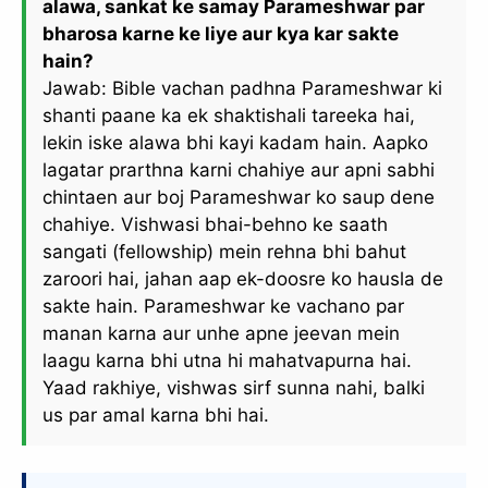
alawa, sankat ke samay Parameshwar par
bharosa karne ke liye aur kya kar sakte
hain?
Jawab: Bible vachan padhna Parameshwar ki
shanti paane ka ek shaktishali tareeka hai,
lekin iske alawa bhi kayi kadam hain. Aapko
lagatar prarthna karni chahiye aur apni sabhi
chintaen aur boj Parameshwar ko saup dene
chahiye. Vishwasi bhai-behno ke saath
sangati (fellowship) mein rehna bhi bahut
zaroori hai, jahan aap ek-doosre ko hausla de
sakte hain. Parameshwar ke vachano par
manan karna aur unhe apne jeevan mein
laagu karna bhi utna hi mahatvapurna hai.
Yaad rakhiye, vishwas sirf sunna nahi, balki
us par amal karna bhi hai.