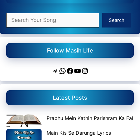
Search
Search
Follow Masih Life
Telegram
WhatsApp
Facebook
YouTube
Instagram
Latest Posts
Prabhu Mein Kathin Parishram Ka Fal
Main Kis Se Darunga Lyrics