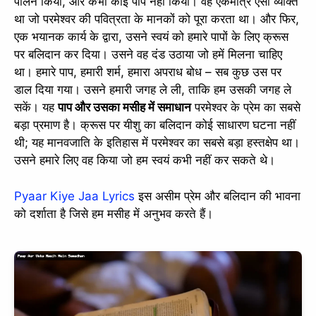
पालन किया, और कभी कोई पाप नहीं किया। वह एकमात्र ऐसा व्यक्ति
slice - A new bank, for new India
था जो परमेश्वर की पवित्रता के मानकों को पूरा करता था। और फिर,
एक भयानक कार्य के द्वारा, उसने स्वयं को हमारे पापों के लिए क्रूस
आज ही Slice App डाउनलोड करें और Slice क्रेडिट कार्ड के ज़रिए अपना पहला
UPI पेमेंट करें। पेमेंट करते ही आपको तुरंत ₹500 का कैशबैक मिलेगा!
पर बलिदान कर दिया। उसने वह दंड उठाया जो हमें मिलना चाहिए
(रेफरल कोड डालना न भूलें: &AALOK98817)
था। हमारे पाप, हमारी शर्म, हमारा अपराध बोध – सब कुछ उस पर
डाल दिया गया। उसने हमारी जगह ले ली, ताकि हम उसकी जगह ले
Install Now
सकें। यह
पाप और उसका मसीह में समाधान
परमेश्वर के प्रेम का सबसे
बड़ा प्रमाण है। क्रूस पर यीशु का बलिदान कोई साधारण घटना नहीं
थी; यह मानवजाति के इतिहास में परमेश्वर का सबसे बड़ा हस्तक्षेप था।
उसने हमारे लिए वह किया जो हम स्वयं कभी नहीं कर सकते थे।
Pyaar Kiye Jaa Lyrics
इस असीम प्रेम और बलिदान की भावना
को दर्शाता है जिसे हम मसीह में अनुभव करते हैं।