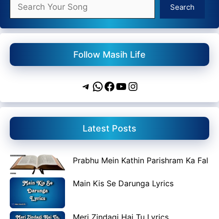
Search
Search
Follow Masih Life
Telegram
WhatsApp
Facebook
YouTube
Instagram
Latest Posts
Prabhu Mein Kathin Parishram Ka Fal
Main Kis Se Darunga Lyrics
Meri Zindagi Hai Tu Lyrics