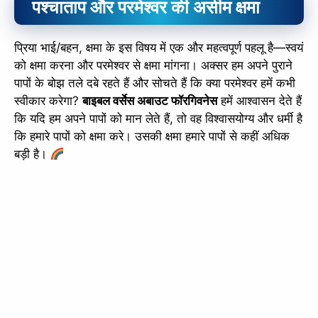
पश्चाताप और परमेश्वर की असीम क्षमा
slice - A new bank, for new India
आज ही Slice App डाउनलोड करें और Slice क्रेडिट कार्ड के ज़रिए अपना पहला
प्रिया भाई/बहन, क्षमा के इस विषय में एक और महत्वपूर्ण पहलू है—स्वयं
UPI पेमेंट करें। पेमेंट करते ही आपको तुरंत ₹500 का कैशबैक मिलेगा!
(रेफरल कोड डालना न भूलें: &AALOK98817)
को क्षमा करना और परमेश्वर से क्षमा मांगना। अक्सर हम अपने पुराने
पापों के बोझ तले दबे रहते हैं और सोचते हैं कि क्या परमेश्वर हमें कभी
Install Now
स्वीकार करेगा?
बाइबल वर्सेस अबाउट फॉरगिवनेस
हमें आश्वासन देते हैं
कि यदि हम अपने पापों को मान लेते हैं, तो वह विश्वासयोग्य और धर्मी है
कि हमारे पापों को क्षमा करे। उसकी क्षमा हमारे पापों से कहीं अधिक
बड़ी है।