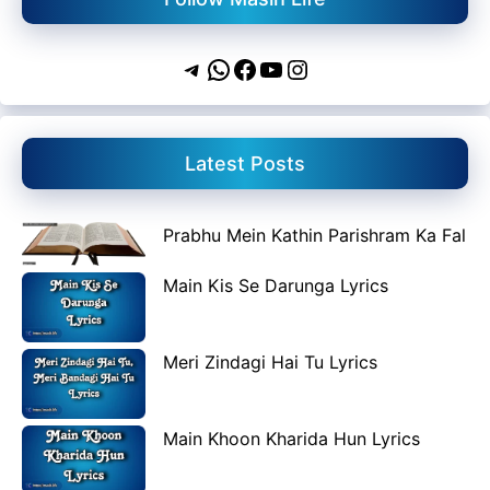
Telegram
WhatsApp
Facebook
YouTube
Instagram
Latest Posts
Prabhu Mein Kathin Parishram Ka Fal
Main Kis Se Darunga Lyrics
Meri Zindagi Hai Tu Lyrics
Main Khoon Kharida Hun Lyrics