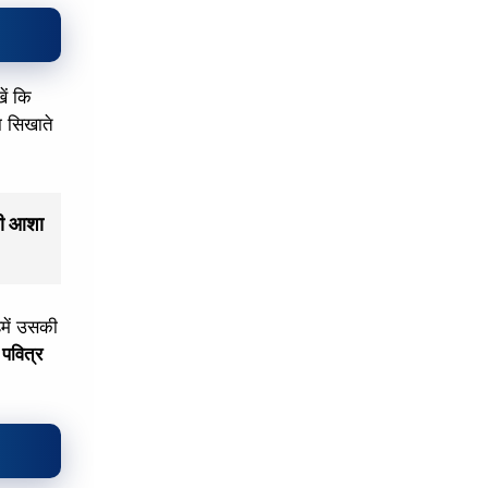
ें कि
ा सिखाते
ारी आशा
में उसकी
।
पवित्र