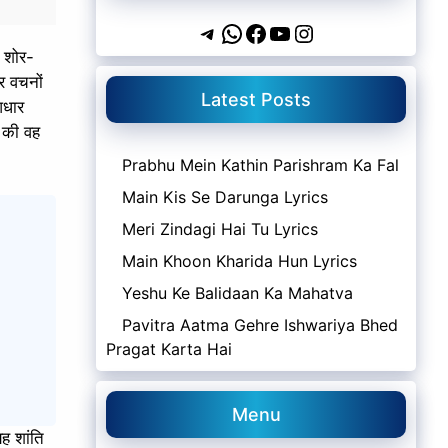
Telegram
WhatsApp
Facebook
YouTube
Instagram
ी शोर-
र वचनों
Latest Posts
आधार
स की वह
Prabhu Mein Kathin Parishram Ka Fal
Main Kis Se Darunga Lyrics
Meri Zindagi Hai Tu Lyrics
Main Khoon Kharida Hun Lyrics
Yeshu Ke Balidaan Ka Mahatva
Pavitra Aatma Gehre Ishwariya Bhed
Pragat Karta Hai
Menu
ह शांति