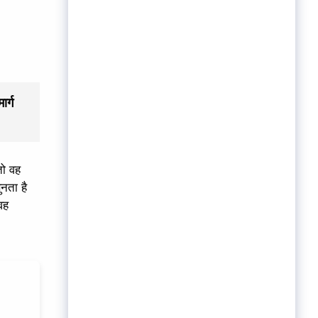
र्ग
तो वह
नता है
वह