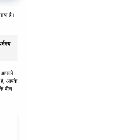
नाया है।
।
धर्ममय
ाँ आपको
 है, आपके
 के बीच