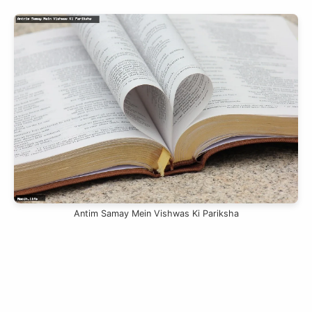
slice - A new bank, for new India
आज ही Slice App डाउनलोड करें और Slice क्रेडिट कार्ड के ज़रिए अपना पहला
UPI पेमेंट करें। पेमेंट करते ही आपको तुरंत ₹500 का कैशबैक मिलेगा!
(रेफरल कोड डालना न भूलें: &AALOK98817)
Install Now
Antim Samay Mein Vishwas Ki Pariksha